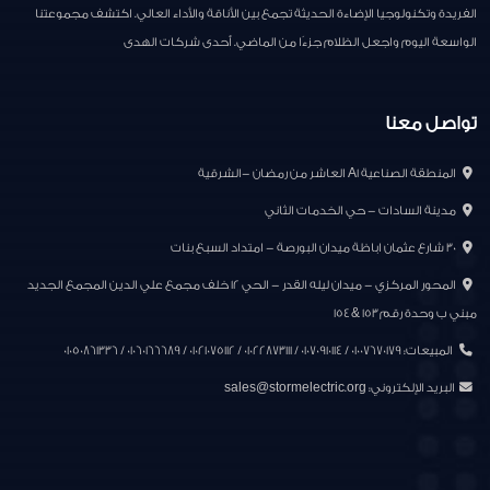
الفريدة وتكنولوجيا الإضاءة الحديثة تجمع بين الأناقة والأداء العالي. اكتشف مجموعتنا
الواسعة اليوم واجعل الظلام جزءًا من الماضي. أحدى شركات الهدى
تواصل معنا
المنطقة الصناعية A1 العاشر من رمضان -الشرقية
مدينة السادات - حي الخدمات الثاني
30 شارع عثمان اباظة ميدان البورصة - امتداد السبع بنات
المحور المركزي - ميدان ليله القدر - الحي ١٢ خلف مجمع علي الدين المجمع الجديد
مبني ب وحدة رقم ١٥٣ & ١٥٤
المبيعات: 01007670179 / 01070910114 / 01022873111 / 01021075112 / 01060166689 / 01050861336
البريد الإلكتروني:
sales@stormelectric.org