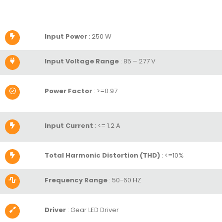
Input Power
: 250 W
Input Voltage Range
: 85 – 277 V
Power Factor
:
>=0.97
Input Current
:
<= 1.2 A
Total Harmonic Distortion (THD)
:
<=10%
Frequency Range
: 50-60 HZ
Driver
: Gear LED Driver