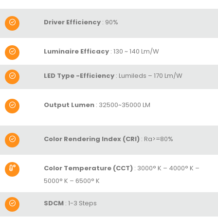
Driver Efficiency
: 90%
Luminaire Efficacy
: 130 ~ 140 Lm/W
LED Type -Efficiency
: Lumileds – 170 Lm/W
Output Lumen
:
32500~35000 LM
Color Rendering Index (CRI)
:
Ra>=80%
Color Temperature (CCT)
: 3000° K – 4000° K –
5000° K – 6500° K
SDCM
: 1-3 Steps