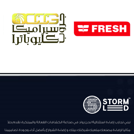
نبني تجارب إضاءة استثنائية! نحن رواد في صناعة الكشافات الفعالة والمبتكرة، نقدم حلاً
مثاليا لإضاءة مصنعك،ملعبك،شركتك، بيتك، و إضاءة الشوارع بأفضل أداء وجودة. تصاميمنا