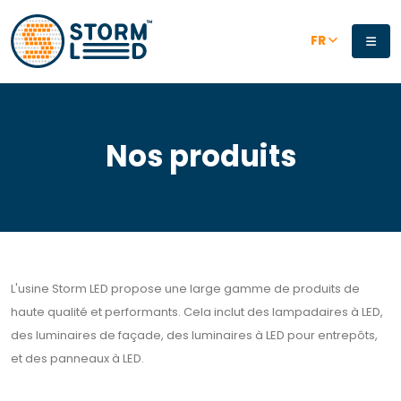
Aller au contenu principal
FR
Nos produits
L'usine Storm LED propose une large gamme de produits de
haute qualité et performants. Cela inclut des lampadaires à LED,
des luminaires de façade, des luminaires à LED pour entrepôts,
et des panneaux à LED.