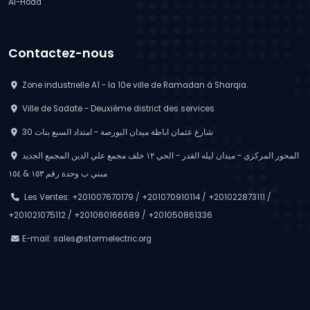
Al-Hoda
Contactez-nous
Zone industrielle A1 - la 10e ville de Ramadan à Sharqia.
Ville de Sadate - Deuxième district des services
30 شارع عثمان اباظة ميدان البورصة - امتداد السبع بنات
المحور المركزي - ميدان ليله القدر - الحي ١٢ خلف مجمع علي الدين المجمع الجديد
مبني ب وحدة رقم ١٥٣ & ١٥٤
Les Ventes: +201007670179 / +201070910114 / +201022873111 /
+201021075112 / +201060166689 / +201050861336
E-mail:
sales@stormelectric.org