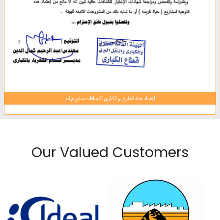
اعتماد هيئة الطرق و الكباري لكشافات ستورم ليد
Our Valued Customers