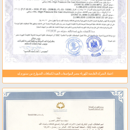
اعتماد الشركة القابضة لكهرباء مصر المواصفات الفنية لكشافات الشوارع من ستورم ليد